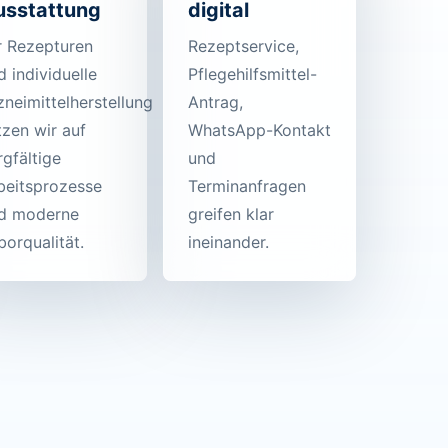
usstattung
digital
r Rezepturen
Rezeptservice,
d individuelle
Pflegehilfsmittel-
zneimittelherstellung
Antrag,
tzen wir auf
WhatsApp-Kontakt
rgfältige
und
beitsprozesse
Terminanfragen
d moderne
greifen klar
borqualität.
ineinander.