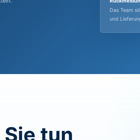
teln.
Rückmeldun
Das Team sti
und Lieferun
 Sie tun