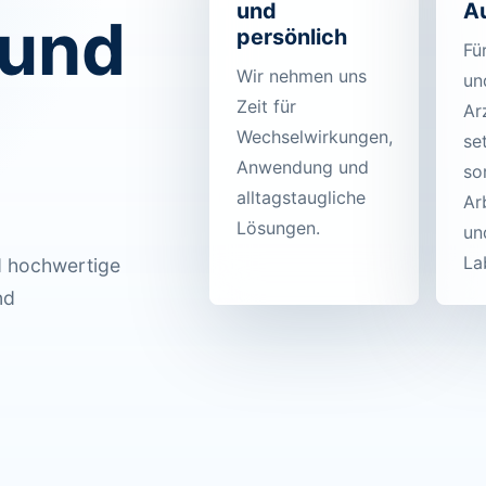
und
A
 und
persönlich
Fü
Wir nehmen uns
un
Zeit für
Ar
Wechselwirkungen,
se
Anwendung und
so
alltagstaugliche
Ar
Lösungen.
un
La
nd hochwertige
nd