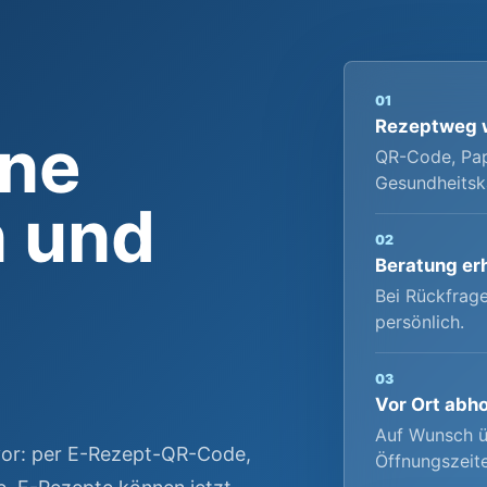
01
Rezeptweg 
ine
QR-Code, Pap
Gesundheitsk
n und
02
Beratung er
Bei Rückfrag
persönlich.
03
Vor Ort abh
Auf Wunsch ü
vor: per E-Rezept-QR-Code,
Öffnungszeit