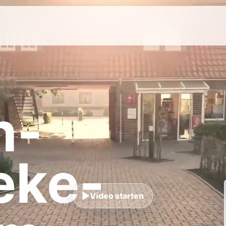
n-
eke-
Video starten