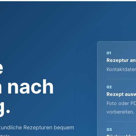
01
e
Rezeptur an
Kontaktdate
 nach
02
Rezept aus
g.
Foto oder PD
vorbereiten.
lkundliche Rezepturen bequem
03